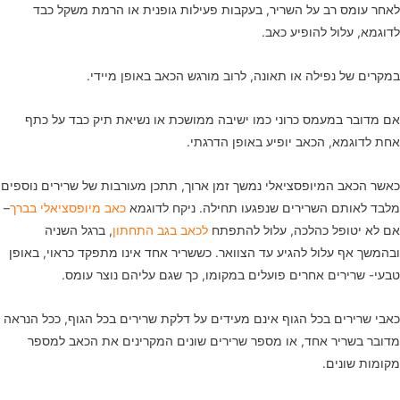
לאחר עומס רב על השריר, בעקבות פעילות גופנית או הרמת משקל כבד
לדוגמא, עלול להופיע כאב.
במקרים של נפילה או תאונה, לרוב מורגש הכאב באופן מיידי.
אם מדובר במעמס כרוני כמו ישיבה ממושכת או נשיאת תיק כבד על כתף
אחת לדוגמא, הכאב יופיע באופן הדרגתי.
כאשר הכאב המיופסציאלי נמשך זמן ארוך, תתכן מעורבות של שרירים נוספים
מלבד לאותם השרירים שנפגעו תחילה. ניקח לדוגמא
כאב מיופסציאלי בברך
–
אם לא יטופל כהלכה, עלול להתפתח
לכאב בגב התחתון
, ברגל השניה
ובהמשך אף עלול להגיע עד הצוואר. כששריר אחד אינו מתפקד כראוי, באופן
טבעי- שרירים אחרים פועלים במקומו, כך שגם עליהם נוצר עומס.
כאבי שרירים בכל הגוף אינם מעידים על דלקת שרירים בכל הגוף, ככל הנראה
מדובר בשריר אחד, או מספר שרירים שונים המקרינים את הכאב למספר
מקומות שונים.