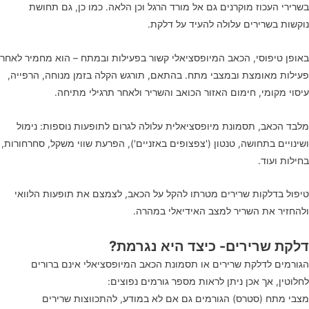
בשרירי העכוז מוקרנים גם אל מורד הרגל וכן הלאה. כמו כן, גם תחושת
נוקשות בשרירים עלולה להעיד על דלקת.
באופן טיפוסי, הכאב המיופסציאלי קשור בפעילות ובמתח – הוא מחמיר לאחר
פעילות מאומצת ובמצבי מתח. בהתאם, תורגש הקלה בזמן מנוחה, הרפייה,
עיסוי מקומי, חימום האזור הכואב והשריר ולאחר תרגילי מתיחה.
מלבד הכאב, תסמונת מיופסציאלית עלולה לגרום לתופעות נוספות: נימול
ושינויים בתחושה, טנטון ('צפצופים באזניים'), הפרעת שווי משקל, סחרחורות,
בחילות ועוד.
טיפול בדלקות שרירים מטרתו להקל על הכאב, לצמצם את תופעות הלוואי
ולהחזיר את השריר למצב האידיאלי במהרה.
דלקת שרירים- כיצד היא נגרמת?
הגורמים לדלקת שרירים או תסמונת הכאב המיופסציאלי אינם ברורים
לחלוטין, אך אכן ניתן לראות מספר גורמים נפוצים:
מצבי מתח (סטרס) הגורמים גם אם לא במודע, להתכווצות שרירים