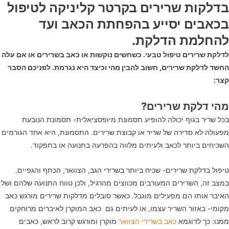
בדלקות שרירים בקרטר קליניקה לטיפול
בכאבים יסייע בהפחתת הכאב ועד
להחלמת הדלקת.
לדלקת שרירים טיפול טבעי. כשחשים נוקשות או כאב בשרירים או אם עלה
החשד לדלקת שרירים, חשוב להבין מהי וכיצד היא נגרמת. לפניכם הסבר
קצר:
מהי דלקת שרירים?
בכל שריר בגוף יכולה להופיע תסמונת מיופסציאלית- תסמונת הנובעת
מפעולה לא סדירה של שריר או קבוצת שרירים. התסמונת, היא אחד הגורמים
השכיחים ביותר לכאב ולעיתים מלווה בהפרעה בתנועה או בתפקוד.
טיפול בדלקת שרירים- שכיח ביותר בשרירי הגב, הצוואר, הכתף והגפיים.
במצב זה, השרירים המעורבים מכווצים מהרגיל, ולכן טווח התנועה שלהם ושל
האיבר אותו הם מפעילים מוגבל. כאשר סובלים מדלקות שרירים מורגש כאב
מקומי- באזור השריר עצמו, או לעיתים גם כאב המוקרן לאיברים מרוחקים
ממנו: כך לדוגמא
כאב בשרירי הצוואר
מוקרן ומורגש קרוב לראש, כאבים