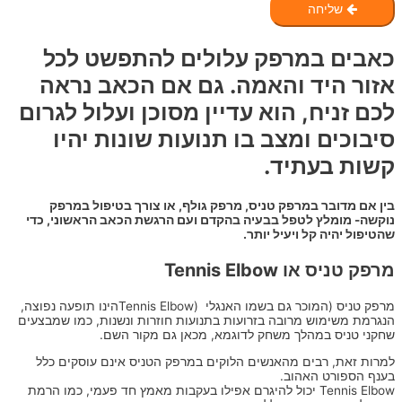
שליחה
כאבים במרפק עלולים להתפשט לכל
אזור היד והאמה. גם אם הכאב נראה
לכם זניח, הוא עדיין מסוכן ועלול לגרום
סיבוכים ומצב בו תנועות שונות יהיו
קשות בעתיד.
בין אם מדובר במרפק טניס, מרפק גולף, או צורך בטיפול במרפק
נוקשה- מומלץ לטפל בבעיה בהקדם ועם הרגשת הכאב הראשוני, כדי
שהטיפול יהיה קל ויעיל יותר.
מרפק טניס או Tennis Elbow
מרפק טניס (המוכר גם בשמו האנגלי (Tennis Elbowהינו תופעה נפוצה,
הנגרמת משימוש מרובה בזרועות בתנועות חוזרות ונשנות, כמו שמבצעים
שחקני טניס במהלך משחק לדוגמא, מכאן גם מקור השם.
למרות זאת, רבים מהאנשים הלוקים במרפק הטניס אינם עוסקים כלל
בענף הספורט האהוב.
Tennis Elbow יכול להיגרם אפילו בעקבות מאמץ חד פעמי, כמו הרמת