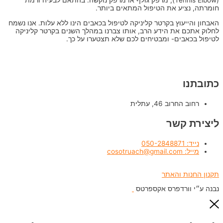
(Tennis Elbow), מרפק גולף או מרפק נוקשה. בהתאם לבעיה ורמת
חומרתה, נציע את הטיפול המתאים ביותר.
האבחון והייעוץ בקרטר קליניקה לטיפול בכאבים הינו ללא עלות. אנו נשמח
לחלוק אתכם את הידע הרב, אותו צברנו במהלך השנים בקרטר קליניקה
לטיפול בכאבים- ומבטיחים לכם שלא תצטערו על כך.
כתובתנו
רחוב החרוב 46, עתלית
ליצירת קשר
נייד: 050-2848871
מייל: cosotruach@gmail.com
תקנון החנות והאתר
נבנה ע״י וורדפרס אקספרטס