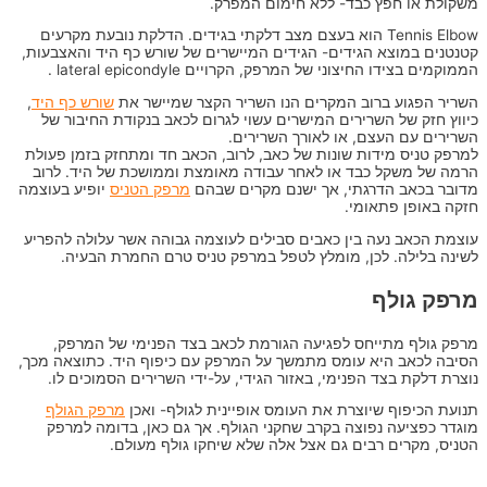
משקולת או חפץ כבד- ללא חימום המפרק.
Tennis Elbow הוא בעצם מצב דלקתי בגידים. הדלקת נובעת מקרעים
קטנטנים במוצא הגידים- הגידים המיישרים של שורש כף היד והאצבעות,
הממוקמים בצידו החיצוני של המרפק, הקרויים lateral epicondyle .
השריר הפגוע ברוב המקרים הנו השריר הקצר שמיישר את
שורש כף היד
,
כיווץ חזק של השרירים המישרים עשוי לגרום לכאב בנקודת החיבור של
השרירים עם העצם, או לאורך השרירים.
למרפק טניס מידות שונות של כאב, לרוב, הכאב חד ומתחזק בזמן פעולת
הרמה של משקל כבד או לאחר עבודה מאומצת וממושכת של היד. לרוב
מדובר בכאב הדרגתי, אך ישנם מקרים שבהם
מרפק הטניס
יופיע בעוצמה
חזקה באופן פתאומי.
עוצמת הכאב נעה בין כאבים סבילים לעוצמה גבוהה אשר עלולה להפריע
לשינה בלילה. לכן, מומלץ לטפל במרפק טניס טרם החמרת הבעיה.
מרפק גולף
מרפק גולף מתייחס לפגיעה הגורמת לכאב בצד הפנימי של המרפק,
הסיבה לכאב היא עומס מתמשך על המרפק עם כיפוף היד. כתוצאה מכך,
נוצרת דלקת בצד הפנימי, באזור הגידי, על-ידי השרירים הסמוכים לו.
תנועת הכיפוף שיוצרת את העומס אופיינית לגולף- ואכן
מרפק הגולף
מוגדר כפציעה נפוצה בקרב שחקני הגולף. אך גם כאן, בדומה למרפק
הטניס, מקרים רבים גם אצל אלה שלא שיחקו גולף מעולם.