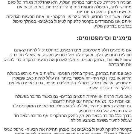
הבעיה העיקרית, כשמדובר במרפק הגולף, היא שהדלקת מגורה כל פעם
מחדש. לרוב, הפעולה ותנועת כיפוף היד הכרחיות. באופן טבעי אנו
מבצעים אותן כחלק מהיום-יום.
הגירוי אשר נוצר מחדש, מפריע לריפוי הרקמה- וזו אחת הבעיות הגדולות
איתם אנו מתמודדים בקרטר קליניקה לטיפול בכאבים- במהלך טיפול
בכאבים במרפק גולף.
סימנים וסימפטומים:
אם מופיעים חלק מהסימפטומים הבאים, בהחלט יכול להיות שאתם
סובלים ממרפק גולף, זקוקים לטיפול במרפק נוקשה, או שאולי מדובר ב
Tennis Elbow, מרפק הטניס. מומלץ לאבחן את הבעיה בהקדם כדי למנוע
את החמרתה:
כאב ונפיחות במרפק, בעיקר בחלקו הפנימי, שלעיתים אף מורגש במעלה
הזרוע או בכיוון כף היד- זה אפשרי ביותר, זה עלול להיות כאב שמוקרן
מהמרפק. אך אל דאגה, במהלך הטיפולים במרפק, גם הכאבים הנלווים
בחלקי היד השונים יעלמו.
כאב בעת הרמה או אחיזת חפצים כבדים- גם כאשר מדובר בפעולה
יום-יומית כמו נשיאת שקיות עם קניות לדוגמא.
גם חולשה באזור כף היד, עלולה לנבוע כחלק מהכאבים המוקרנים ליד
שהם תוצאה של דלקת במרפק.
בדרך כלל מדובר בכאב מקומי, בחלק מהמקרים אף מדובר בכאב חד
שעלול להעיר משינה באמצע הלילה.
בקרטר קליניקה לטיפול בכאבים אנו נאבחן תחילה את הבעיה- מרפק טניס