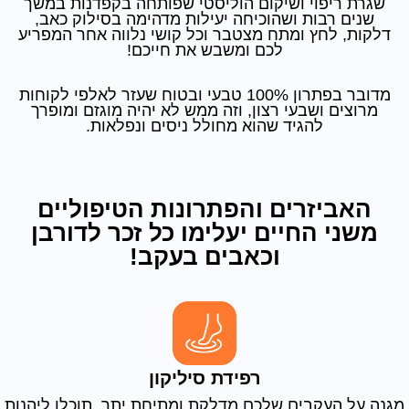
שגרת ריפוי ושיקום הוליסטי שפותחה בקפדנות במשך
שנים רבות ושהוכיחה יעילות מדהימה בסילוק כאב,
דלקות, לחץ ומתח מצטבר וכל קושי נלווה אחר המפריע
לכם ומשבש את חייכם!
מדובר בפתרון 100% טבעי ובטוח שעזר לאלפי לקוחות
מרוצים ושבעי רצון, וזה ממש לא יהיה מוגזם ומופרך
להגיד שהוא מחולל ניסים ונפלאות.
האביזרים והפתרונות הטיפוליים
משני החיים יעלימו כל זכר לדורבן
וכאבים בעקב!
רפידת סיליקון
מגנה על העקבים שלכם מדלקת ומתיחת יתר. תוכלו ליהנות