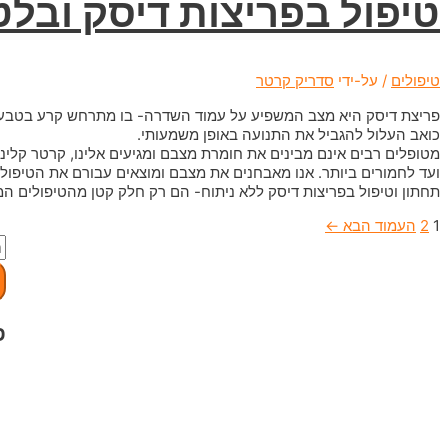
טיפול בפריצות דיסק ובלט
טיפולים
/ על-ידי
סדריק קרטר
פריצת דיסק היא מצב המשפיע על עמוד השדרה- בו מתרחש קרע בטבעת ה
כואב העלול להגביל את התנועה באופן משמעותי.
מטופלים רבים אינם מבינים את חומרת מצבם ומגיעים אלינו, קרטר קליני
ועד לחמורים ביותר. אנו מאבחנים את מצבם ומוצאים עבורם את הטיפול ה
תחתון וטיפול בפריצות דיסק ללא ניתוח- הם רק חלק קטן מהטיפולים המג
Posts
1
2
העמוד הבא
←
ח
pagination
פ