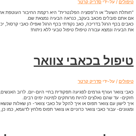
טיפולים
/ על-ידי
סדריק קרטר
"חותלת השעל" או ה"פסציה הפלנטרית" היא רקמת החיבור העוטפת את ש
אם אתם סובלים מכאב בעקב, כנראה הבעיה נמצאת שם.
כאבים בכף הרגל בדריכה, כאב נקודתי בכף הרגל ואפילו כאבי קרסול, יכ
את הבעיה ונמצא עבורה טיפול! טיפול טבעי ללא ניתוח!
טיפול בכאבי צוואר
טיפולים
/ על-ידי
סדריק קרטר
כאבי צוואר ועורף גורמים לפגיעה תפקודית בחיי היום-יום. לרוב האנש
חזקים- עד שהם נאלצים להיות מרותקים למיטה ימים רבים.
איך לישון עם צוואר תפוס או איך להקל על כאבי צוואר- הן שאלות שנשאל
ומגוונים- עבור כאבי צוואר כרוניים או צוואר תפוס מלחץ לדוגמא, כמו כן