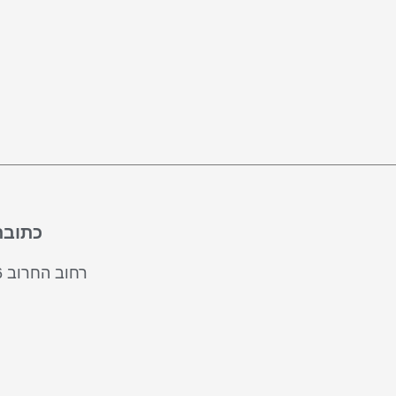
כתובת
רחוב החרוב 46, עתלית