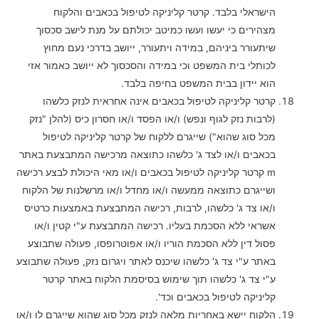
הישראלי בלבד. קרטר קליניקה לטיפול בכאבים והלקוח
מצהירים כי יעשו ועשו כמיטב יכולתם על מנת לישב סכסוך
שיתעורר ביניהם, במידה ויתעורר, ייושב בדרכי נעם מחוץ
לכותלי בית המשפט וכי במידה והסכסוך לא ייושב כאמור אזי
הוא יידון בבית המשפט בחיפה בלבד.
קרטר קליניקה לטיפול בכאבים אינה אחראית לנזק כלשהו
(לרבות נזק לגוף ונפש) ו/או הפסד ו/או חסרון כיס (להלן "נזק
מכל סוג שהוא") שייגרם ללקוח של קרטר קליניקה לטיפול
בכאבים ו/או לצד ג' כלשהו כתוצאה מרכישה המתבצעת באתר
m קרטר קליניקה לטיפול בכאבים ו/או מאי היכולת לבצע רכישה
ושייגרם כתוצאה ממעשה ו/או מחדל ו/או מרשלנות של הלקוח
ו/או צד ג' כלשהו, לרבות, רכישה המתבצעת באמצעות כרטיס
אשראי ללא הסכמת בעליו. רכישה המתבצעת ע"י קטין ו/או
פסול דין ללא הסכמת הוריו ו/או אפוטרופסו, פעולה שתבוצע
באתר ע"י צד ג' כלשהו שיכנס לאתר ויגרום נזק, פעולה שתבוצע
ע"י צד ג' כלשהו תוך שימוש בסיסמת הלקוח באתר קרטר
קליניקה לטיפול בכאבים וכד'.
הלקוח יישא באחריות מלאה לנזק מכל סוג שהוא שייגרם לו ו/או