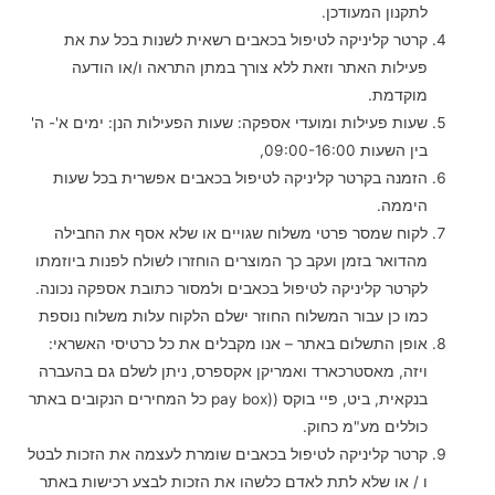
לתקנון המעודכן.
קרטר קליניקה לטיפול בכאבים רשאית לשנות בכל עת את
פעילות האתר וזאת ללא צורך במתן התראה ו/או הודעה
מוקדמת.
שעות פעילות ומועדי אספקה: שעות הפעילות הנן: ימים א'- ה'
בין השעות 09:00-16:00,
הזמנה בקרטר קליניקה לטיפול בכאבים אפשרית בכל שעות
היממה.
לקוח שמסר פרטי משלוח שגויים או שלא אסף את החבילה
מהדואר בזמן ועקב כך המוצרים הוחזרו לשולח לפנות ביוזמתו
לקרטר קליניקה לטיפול בכאבים ולמסור כתובת אספקה נכונה.
כמו כן עבור המשלוח החוזר ישלם הלקוח עלות משלוח נוספת
אופן התשלום באתר – אנו מקבלים את כל כרטיסי האשראי:
ויזה, מאסטרכארד ואמריקן אקספרס, ניתן לשלם גם בהעברה
בנקאית, ביט, פיי בוקס ((pay box כל המחירים הנקובים באתר
כוללים מע"מ כחוק.
קרטר קליניקה לטיפול בכאבים שומרת לעצמה את הזכות לבטל
ו / או שלא לתת לאדם כלשהו את הזכות לבצע רכישות באתר