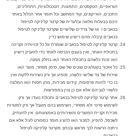
הגראפיים, הטקסטים, התמונות, הטכנולוגיות, התהליכים,
התכנים, האייקונים, קוד המחשב וכל חומר אחר הכלול באתר
הינם בבעלות מלאה ובלעדית של קרטר קליניקה לטיפול
בכאבים l או של צדדים שלישיים שקרטר קליניקה לטיפול
בכאבים קיבלה מהם רישיון שימוש כדין.
קרטר קליניקה לטיפול בכאבים שומרת על כל זכויותיה וקניינה
בתכולת האתר, ואין בעצם הכניסה לאתר כדי להעניק רישיון
ו/או זכות כלשהם בתכולת האתר ו/או בחלק ממנה.
כל אזכור בקטלוגים שונים של שם, סימן מסחר, מוצר ו/או
שירות של צד שלישי כלשהו, מופיע אך ורק כשירות ללקוח ואין
בו כדי להוות פרסומת, קידום מכירות, מתן חסות ו/או המלצה
כלשהי לגביהם אלא אם כן צוין במפורשות.
אתר קרטר קליניקה לטיפול בכאבים ותכולת נועדו אך ורק
לשימוש פרטי ולא מסחרי, השימוש בהם מוגבל אך ורק למטרות
מכירת וקניית המוצרים והשירותים באמצעותם. אין להעתיק,
לשכפל, להפיץ, למכור ו/או להציג חומר כמפורט לעיל אלא אם
ניתנה הרשות לכך מראש ובכתב מקרטר קליניקה לטיפול
בכאבים.