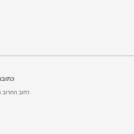
כתובת
רחוב החרוב 46, עתלית