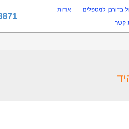
ל בדורבן למטפלים
אודות
8871
 קשר
יד